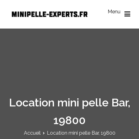
Aller
au
Menu
contenu
Mini Pelle Experts
Réseau des loueurs de mini-pelle
Location mini pelle Bar,
19800
Accueil
Location mini pelle Bar, 19800