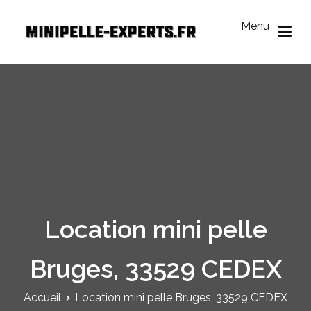
Aller
au
Menu
contenu
Mini Pelle Experts
Réseau des loueurs de mini-pelle
Location mini pelle
Bruges, 33529 CEDEX
Accueil
Location mini pelle Bruges, 33529 CEDEX