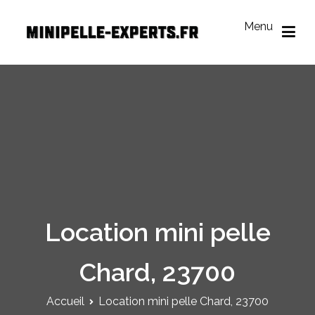
Aller
au
Menu
contenu
Mini Pelle Experts
Réseau des loueurs de mini-pelle
Location mini pelle
Chard, 23700
Accueil
Location mini pelle Chard, 23700