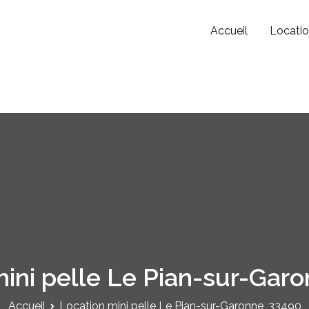
Accueil
Locatio
le Experts
 loueurs de mini-pelle
ini pelle Le Pian-sur-Gar
Accueil
Location mini pelle Le Pian-sur-Garonne, 33490