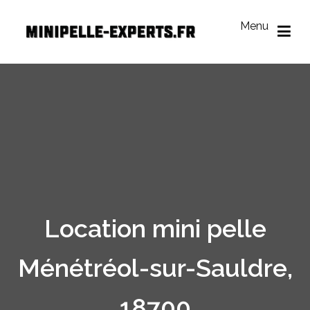
Aller
au
Menu
contenu
Mini Pelle Experts
Réseau des loueurs de mini-pelle
Location mini pelle
Ménétréol-sur-Sauldre,
18700