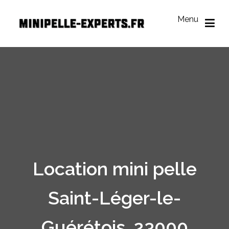
Aller
au
Menu
contenu
Mini Pelle Experts
Réseau des loueurs de mini-pelle
Location mini pelle
Saint-Léger-le-
Guérétois, 23000