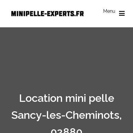
Aller
au
Menu
contenu
Mini Pelle Experts
Réseau des loueurs de mini-pelle
Location mini pelle
Sancy-les-Cheminots,
02880