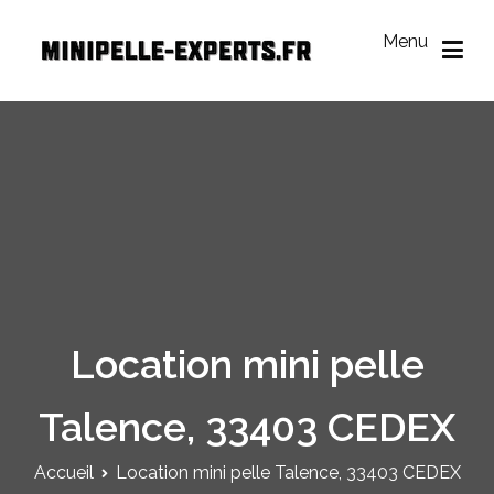
Aller
au
Menu
contenu
Mini Pelle Experts
Réseau des loueurs de mini-pelle
Location mini pelle
Talence, 33403 CEDEX
Accueil
Location mini pelle Talence, 33403 CEDEX