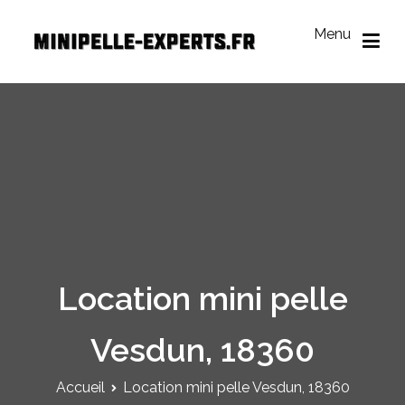
Aller
au
Menu
contenu
Mini Pelle Experts
Réseau des loueurs de mini-pelle
Location mini pelle
Vesdun, 18360
Accueil
Location mini pelle Vesdun, 18360